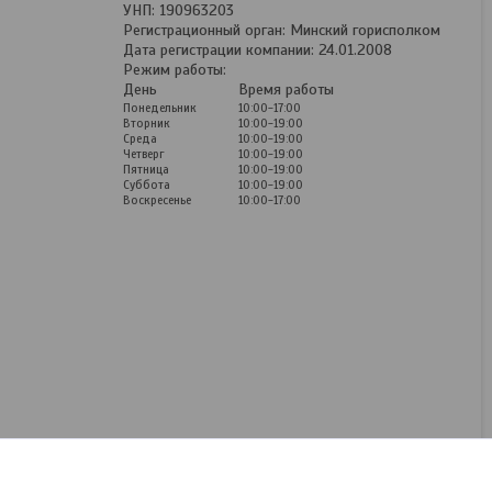
УНП: 190963203
Регистрационный орган: Минский горисполком
Дата регистрации компании: 24.01.2008
Режим работы:
День
Время работы
Понедельник
10:00-17:00
Вторник
10:00-19:00
Среда
10:00-19:00
Четверг
10:00-19:00
Пятница
10:00-19:00
Суббота
10:00-19:00
Воскресенье
10:00-17:00
Чехлы для Nissan Almera
Tino (98-06) Экокожа (5
мест)
Под заказ
270
руб.