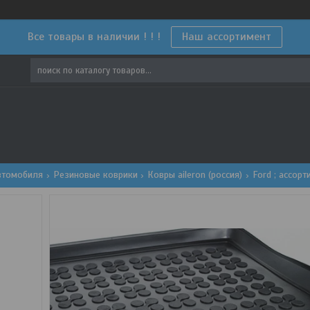
Все товары в наличии ! ! !
Наш ассортимент
втомобиля
Резиновые коврики
Ковры aileron (россия)
Ford ; ассорт