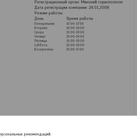
Регистрационный орган: Минский горисполком
Дата регистрации компании: 24.01.2008
Режим работы:
День
Время работы
Понедельник
10:00-17:00
Вторник
10:00-19:00
Среда
10:00-19:00
Четверг
10:00-19:00
Пятница
10:00-19:00
Суббота
10:00-19:00
Воскресенье
10:00-17:00
Коврики для Ford Fusion
(15-) пр. Россия (Aileron)
В наличии
80
руб.
/комплект
персональных рекомендаций.