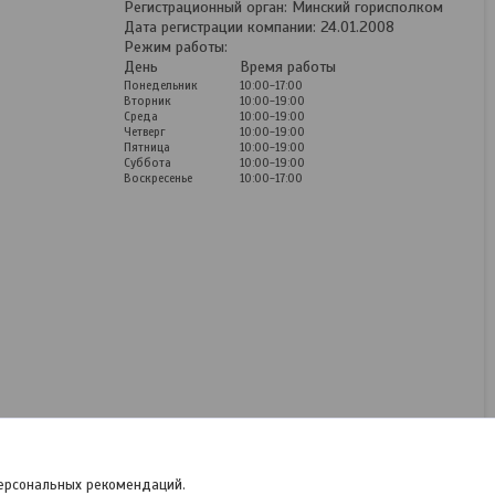
Регистрационный орган: Минский горисполком
Дата регистрации компании: 24.01.2008
Режим работы:
День
Время работы
Понедельник
10:00-17:00
Вторник
10:00-19:00
Среда
10:00-19:00
Четверг
10:00-19:00
Пятница
10:00-19:00
Суббота
10:00-19:00
Воскресенье
10:00-17:00
Чехлы для Peugeot Boxer
3 (2006-) Экокожа (3
места)
В наличии
180
руб.
/комплект
персональных рекомендаций.