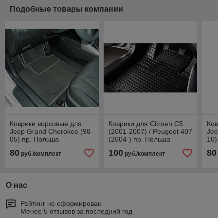
Подобные товары компании
Коврики ворсовые для
Коврики для Citroen C5
Ков
Jeep Grand Cherokee (98-
(2001-2007) / Peugeot 407
Jee
05) пр. Польша
(2004-) пр. Польша
10)
(Frogum)
80
100
80
руб./комплект
руб./комплект
О нас
Рейтинг не сформирован
Менее 5 отзывов за последний год