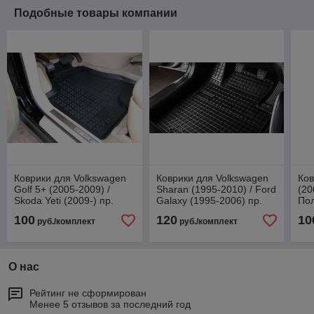
Подобные товары компании
Коврики для Volkswagen
Коврики для Volkswagen
Ков
Golf 5+ (2005-2009) /
Sharan (1995-2010) / Ford
(20
Skoda Yeti (2009-) пр.
Galaxy (1995-2006) пр.
Пол
Польша (Rezaw-Plast)
Польша (Frogum)
100
120
10
руб./комплект
руб./комплект
О нас
Рейтинг не сформирован
Менее 5 отзывов за последний год