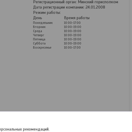
Регистрационный орган: Минский горисполком
Дата регистрации компании: 24.01.2008
Режим работы:
День
Время работы
Понедельник
10:00-17:00
Вторник
10:00-19:00
Среда
10:00-19:00
Четверг
10:00-19:00
Пятница
10:00-19:00
Суббота
10:00-19:00
Воскресенье
10:00-17:00
Коврики для Peugeot 407
(2004-2010) пр. Польша
(Rezaw-Plast)
В наличии
100
руб.
/комплект
персональных рекомендаций.