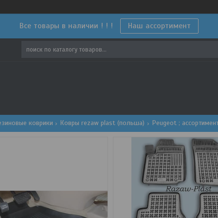
Все товары в наличии ! ! !
Наш ассортимент
езиновые коврики
Ковры rezaw plast (польша)
Peugeot ; ассортимен