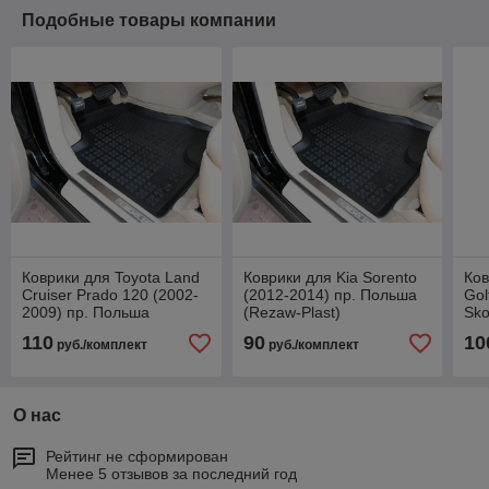
Подобные товары компании
Коврики для Toyota Land
Коврики для Kia Sorento
Ков
Cruiser Prado 120 (2002-
(2012-2014) пр. Польша
Gol
2009) пр. Польша
(Rezaw-Plast)
Sko
(Rezaw-Plast)
Пол
110
90
10
руб./комплект
руб./комплект
О нас
Рейтинг не сформирован
Менее 5 отзывов за последний год