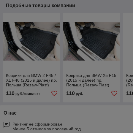
Подобные товары компании
Коврики для BMW 2 F45 /
Коврики для BMW X5 F15
Ко
X1 F48 (2015 и далее) пр.
(2015 и далее) пр.
(20
Польша (Rezaw-Plast)
Польша (Rezaw-Plast)
(Re
110
110
11
руб./комплект
руб.
О нас
Рейтинг не сформирован
Менее 5 отзывов за последний год