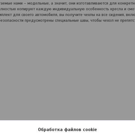
емые нами – модельные, а значит, они изготавливаются для конкретн
олностью копируют каждую индивидуальную особенность кресла и смот
мплект для своего автомобиля, вы получите чехлы на все сидения, вкл
езопасности предусмотрены специальные швы, чтобы чехол не препятс
Обработка файлов cookie