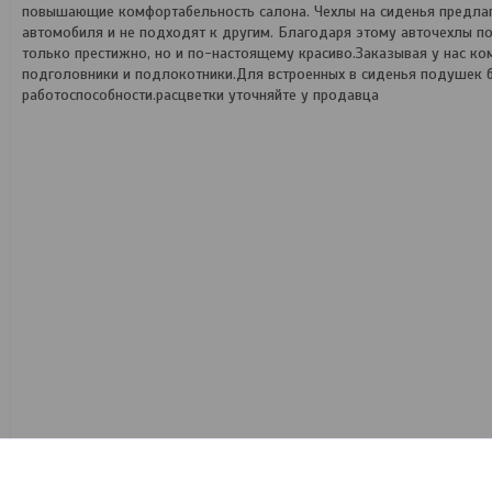
повышающие комфортабельность салона. Чехлы на сиденья предлага
автомобиля и не подходят к другим. Благодаря этому авточехлы п
только престижно, но и по-настоящему красиво.Заказывая у нас ко
подголовники и подлокотники.Для встроенных в сиденья подушек б
работоспособности.расцветки уточняйте у продавца