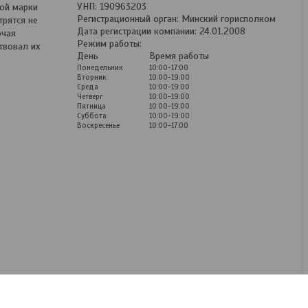
УНП: 190963203
ой марки
Регистрационный орган: Минский горисполком
рятся не
Дата регистрации компании: 24.01.2008
ючая
Режим работы:
твовал их
День
Время работы
Понедельник
10:00-17:00
Вторник
10:00-19:00
Среда
10:00-19:00
Четверг
10:00-19:00
Пятница
10:00-19:00
Суббота
10:00-19:00
Воскресенье
10:00-17:00
Чехлы из жаккарда и
гобелена (тканевые) Kia
Sorento (2002-2010)
Под заказ
200
руб.
/комплект