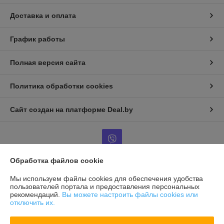
Доставка и оплата
График работы
Полная версия сайта
Политика обработки cookies
Сайт создан на платформе Deal.by
Обработка файлов cookie
Информация для покупателя
Мы используем файлы cookies для обеспечения удобства
пользователей портала и предоставления персональных
Индивидуальный предприниматель:
ИП Гринчик М.В.
рекомендаций.
Вы можете настроить файлы cookies или
-
отключить их.
Регистрационный номер ЕГР: 190963203