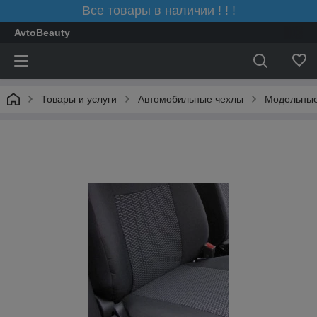
Все товары в наличии ! ! !
AvtoBeauty
Товары и услуги
Автомобильные чехлы
Модельные