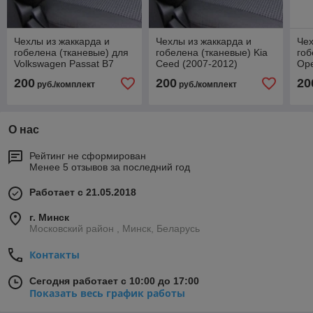
Чехлы из жаккарда и
Чехлы из жаккарда и
Чех
гобелена (тканевые) для
гобелена (тканевые) Kia
гоб
Volkswagen Passat B7
Ceed (2007-2012)
Op
(2011 и далее)
(19
200
200
20
руб./комплект
руб./комплект
О нас
Рейтинг не сформирован
Менее 5 отзывов за последний год
Работает с 21.05.2018
г. Минск
Московский район , Минск, Беларусь
Контакты
Сегодня работает с 10:00 до 17:00
Показать весь график работы