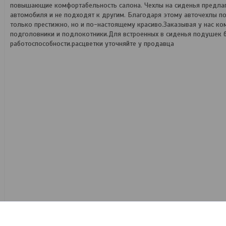
повышающие комфортабельность салона. Чехлы на сиденья предлага
автомобиля и не подходят к другим. Благодаря этому авточехлы п
только престижно, но и по-настоящему красиво.Заказывая у нас ко
подголовники и подлокотники.Для встроенных в сиденья подушек б
работоспособности.расцветки уточняйте у продавца