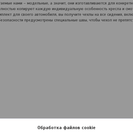
емые нами – модельные, а значит, они изготавливаются для конкретн
олностью копируют каждую индивидуальную особенность кресла и смот
мплект для своего автомобиля, вы получите чехлы на все сидения, вкл
езопасности предусмотрены специальные швы, чтобы чехол не препятс
Обработка файлов cookie