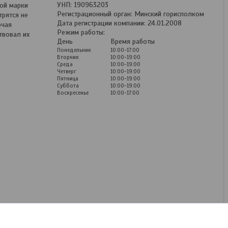
УНП: 190963203
ой марки
Регистрационный орган: Минский горисполком
рятся не
Дата регистрации компании: 24.01.2008
ючая
Режим работы:
твовал их
День
Время работы
Понедельник
10:00-17:00
Вторник
10:00-19:00
Среда
10:00-19:00
Четверг
10:00-19:00
Пятница
10:00-19:00
Суббота
10:00-19:00
Воскресенье
10:00-17:00
Чехлы для Volkswagen T5
(2003-2015) 9 мест ; 8
мест ; 7 мест
Комбинированные
Под заказ
300
руб.
/комплект