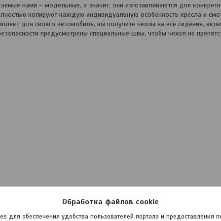
емые нами – модельные, а значит, они изготавливаются для конкретн
олностью копируют каждую индивидуальную особенность кресла и смот
мплект для своего автомобиля, вы получите чехлы на все сидения, вкл
езопасности предусмотрены специальные швы, чтобы чехол не препятс
Обработка файлов cookie
es для обеспечения удобства пользователей портала и предоставления 