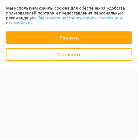
Контакты
Мы используем файлы cookies для обеспечения удобства
пользователей портала и предоставления персональных
рекомендаций.
Вы можете настроить файлы cookies или
Доставка и оплата
отключить их.
График работы
Принять
Полная версия сайта
Отклонить
Политика обработки cookies
Сайт создан на платформе Deal.by
Информация для покупателя
Индивидуальный предприниматель:
ИП Гринчик М.В.
-