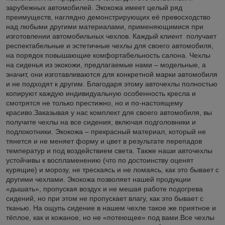
зарубежных автомобилей. Экокожа имеет целый ряд
преимуществ, наглядно демонстрирующих её превосходство
над любыми другими материалами, применяющимися при
изготовлении автомобильных чехлов. Каждый клиент получает
респектабельные и эстетичные чехлы для своего автомобиля,
на порядок повышающие комфортабельность салона. Чехлы
на сиденья из экокожи, предлагаемые нами – модельные, а
значит, они изготавливаются для конкретной марки автомобиля
и не подходят к другим. Благодаря этому авточехлы полностью
копируют каждую индивидуальную особенность кресла и
смотрятся не только престижно, но и по-настоящему
красиво.Заказывая у нас комплект для своего автомобиля, вы
получите чехлы на все сидения, включая подголовники и
подлокотники. Экокожа – прекрасный материал, который не
тянется и не меняет форму и цвет в результате перепадов
температур и под воздействием света. Также наши авточехлы
устойчивы к воспламенению (что по достоинству оценят
курящие) и морозу, не трескаясь и не ломаясь, как это бывает с
другими чехлами. Экокожа позволяет нашей продукции
«дышать», пропуская воздух и не мешая работе подогрева
сидений, но при этом не пропускает влагу, как это бывает с
тканью. На ощупь сидение в нашем чехле такое же приятное и
тёплое, как и кожаное, но не «потеющее» под вами.Все чехлы