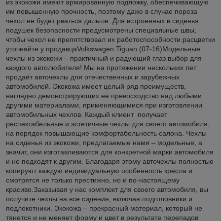
из экокожи имеют армированную подложку, обеспечивающую
им повышенную прочность, поэтому даже в случае пореза
чехол не будет рваться дальше. Для встроенных в сиденья
подушек безопасности предусмотрены специальные швы,
чтобы чехол не препятствовал их работоспособности.расцветки
уточняйте у продавцаVolkswagen Tiguan (07-16)Модельные
чехлы из экокожи – практичный и радующий глаз выбор для
каждого автолюбителя! Мы на протяжении нескольких лет
продаёт авточехлы для отечественных и зарубежных
автомобилей. Экокожа имеет целый ряд преимуществ,
наглядно демонстрирующих её превосходство над любыми
другими материалами, применяющимися при изготовлении
автомобильных чехлов. Каждый клиент получает
респектабельные и эстетичные чехлы для своего автомобиля,
на порядок повышающие комфортабельность салона. Чехлы
на сиденья из экокожи, предлагаемые нами – модельные, а
значит, они изготавливаются для конкретной марки автомобиля
и не подходят к другим. Благодаря этому авточехлы полностью
копируют каждую индивидуальную особенность кресла и
смотрятся не только престижно, но и по-настоящему
красиво.Заказывая у нас комплект для своего автомобиля, вы
получите чехлы на все сидения, включая подголовники и
подлокотники. Экокожа – прекрасный материал, который не
тянется и не меняет форму и цвет в результате перепадов