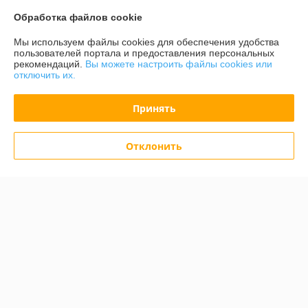
О нас
Обработка файлов cookie
Контакты
Мы используем файлы cookies для обеспечения удобства
пользователей портала и предоставления персональных
рекомендаций.
Вы можете настроить файлы cookies или
Доставка и оплата
отключить их.
График работы
Принять
Полная версия сайта
Отклонить
Политика обработки cookies
Сайт создан на платформе Deal.by
Информация для покупателя