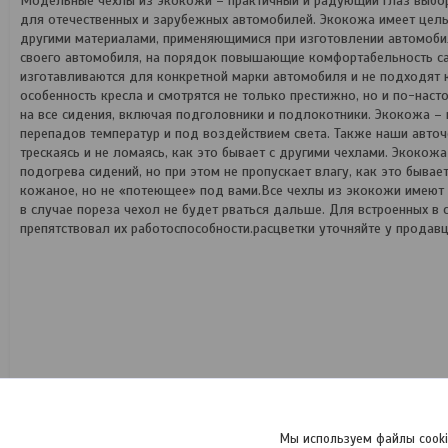
Модельные чехлы из экокожи – практичный и радующий глаз выбор
для отечественных и зарубежных автомобилей. Экокожа имеет цел
другими материалами, применяющимися при изготовлении автомоби
своего автомобиля, на порядок повышающие комфортабельность сал
изготавливаются для конкретной марки автомобиля и не подходят
особенность кресла и смотрятся не только престижно, но и по-нас
на все сидения, включая подголовники и подлокотники. Экокожа – п
перепадов температур и под воздействием света. Также наши авточ
трескаясь и не ломаясь, как это бывает с другими чехлами. Экоко
подогрева сидений, но при этом не пропускает влагу, как это бывае
кожаное, но не «потеющее» под вами.Все чехлы из экокожи имею
в случае пореза чехол не будет рваться дальше. Для встроенных в
препятствовал их работоспособности.расцветки уточняйте у продав
Мы используем файлы cooki