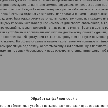
 для каждого автолюбителя! Мы на протяжении нескольких лет прода
ый ряд преимуществ, наглядно демонстрирующих её превосходство на
льных чехлов. Каждый клиент получает респектабельные и эстетичные
она. Чехлы на сиденья из экокожи, предлагаемые нами – модельные, 
 к другим. Благодаря этому авточехлы полностью копируют каждую и
тоящему красиво.Заказывая у нас комплект для своего автомобиля, вы 
рекрасный материал, который не тянется и не меняет форму и цвет в р
ехлы устойчивы к воспламенению (что по достоинству оценят курящие) 
жа позволяет нашей продукции «дышать», пропуская воздух и не мешая 
т с тканью. На ощупь сидение в нашем чехле такое же приятное и тёплое
т армированную подложку, обеспечивающую им повышенную прочность
 сиденья подушек безопасности предусмотрены специальные швы, чтобы
ца
Обработка файлов cookie
es для обеспечения удобства пользователей портала и предоставления 