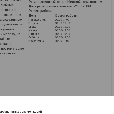
ёт авточехлы
Регистрационный орган: Минский горисполком
д любыми
Дата регистрации компании: 24.01.2008
 чехлы для
Режим работы:
а значит, они
День
Время работы
ндивидуальную
Понедельник
10:00-17:00
Вторник
10:00-19:00
получите чехлы
Среда
10:00-19:00
езультате
Четверг
10:00-19:00
и морозу, не
Пятница
10:00-19:00
Суббота
10:00-19:00
работе
Воскресенье
10:00-17:00
, как и
, поэтому даже
 чехол не
Чехлы для Toyota Auris
(06-12) Экокожа
В наличии
250
руб.
/комплект
персональных рекомендаций.