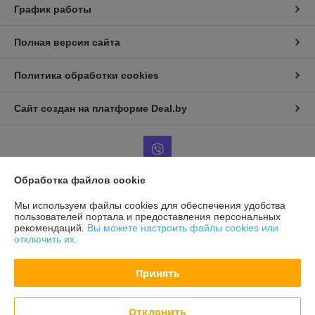
График работы
Полная версия сайта
Политика обработки cookies
Сайт создан на платформе Deal.by
Обработка файлов cookie
Информация для покупателя
Мы используем файлы cookies для обеспечения удобства
пользователей портала и предоставления персональных
Индивидуальный предприниматель:
ИП Гринчик М.В.
рекомендаций.
Вы можете настроить файлы cookies или
-
отключить их.
Регистрационный номер ЕГР: 190963203
Принять
УНП: 190963203
Регистрационный орган: Минский горисполком
Отклонить