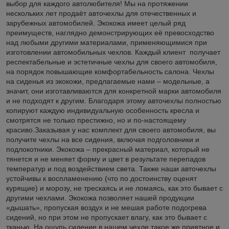
выбор для каждого автолюбителя! Мы на протяжении
нескольких лет продаёт авточехлы для отечественных и
зарубежных автомобилей. Экокожа имеет целый ряд
преимуществ, наглядно демонстрирующих её превосходство
над любыми другими материалами, применяющимися при
изготовлении автомобильных чехлов. Каждый клиент получает
респектабельные и эстетичные чехлы для своего автомобиля,
на порядок повышающие комфортабельность салона. Чехлы
на сиденья из экокожи, предлагаемые нами – модельные, а
значит, они изготавливаются для конкретной марки автомобиля
и не подходят к другим. Благодаря этому авточехлы полностью
копируют каждую индивидуальную особенность кресла и
смотрятся не только престижно, но и по-настоящему
красиво.Заказывая у нас комплект для своего автомобиля, вы
получите чехлы на все сидения, включая подголовники и
подлокотники. Экокожа – прекрасный материал, который не
тянется и не меняет форму и цвет в результате перепадов
температур и под воздействием света. Также наши авточехлы
устойчивы к воспламенению (что по достоинству оценят
курящие) и морозу, не трескаясь и не ломаясь, как это бывает с
другими чехлами. Экокожа позволяет нашей продукции
«дышать», пропуская воздух и не мешая работе подогрева
сидений, но при этом не пропускает влагу, как это бывает с
тканью. На ощупь сидение в нашем чехле такое же приятное и