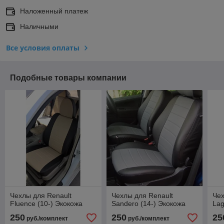
Наложенный платеж
Наличными
Все условия оплаты
Подобные товары компании
Чехлы для Renault
Чехлы для Renault
Чех
Fluence (10-) Экокожа
Sandero (14-) Экокожа
Lag
250
250
25
руб./комплект
руб./комплект