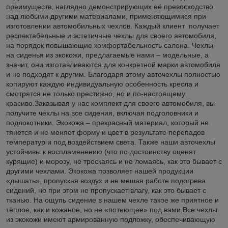
преимуществ, наглядно демонстрирующих её превосходство
над любыми другими материалами, применяющимися при
изготовлении автомобильных чехлов. Каждый клиент получает
респектабельные и эстетичные чехлы для своего автомобиля,
на порядок повышающие комфортабельность салона. Чехлы
на сиденья из экокожи, предлагаемые нами – модельные, а
значит, они изготавливаются для конкретной марки автомобиля
и не подходят к другим. Благодаря этому авточехлы полностью
копируют каждую индивидуальную особенность кресла и
смотрятся не только престижно, но и по-настоящему
красиво.Заказывая у нас комплект для своего автомобиля, вы
получите чехлы на все сидения, включая подголовники и
подлокотники. Экокожа – прекрасный материал, который не
тянется и не меняет форму и цвет в результате перепадов
температур и под воздействием света. Также наши авточехлы
устойчивы к воспламенению (что по достоинству оценят
курящие) и морозу, не трескаясь и не ломаясь, как это бывает с
другими чехлами. Экокожа позволяет нашей продукции
«дышать», пропуская воздух и не мешая работе подогрева
сидений, но при этом не пропускает влагу, как это бывает с
тканью. На ощупь сидение в нашем чехле такое же приятное и
тёплое, как и кожаное, но не «потеющее» под вами.Все чехлы
из экокожи имеют армированную подложку, обеспечивающую