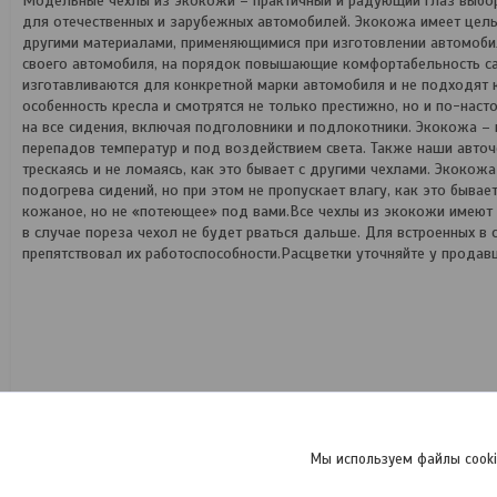
Модельные чехлы из экокожи – практичный и радующий глаз выбор
для отечественных и зарубежных автомобилей. Экокожа имеет цел
другими материалами, применяющимися при изготовлении автомоби
своего автомобиля, на порядок повышающие комфортабельность сал
изготавливаются для конкретной марки автомобиля и не подходят
особенность кресла и смотрятся не только престижно, но и по-нас
на все сидения, включая подголовники и подлокотники. Экокожа – п
перепадов температур и под воздействием света. Также наши авточ
трескаясь и не ломаясь, как это бывает с другими чехлами. Экоко
подогрева сидений, но при этом не пропускает влагу, как это бывае
кожаное, но не «потеющее» под вами.Все чехлы из экокожи имею
в случае пореза чехол не будет рваться дальше. Для встроенных в
препятствовал их работоспособности.Расцветки уточняйте у продав
Мы используем файлы cooki