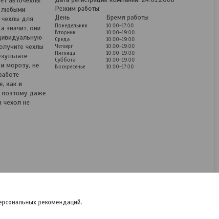
ёт авточехлы
Режим работы:
д любыми
День
Время работы
 чехлы для
Понедельник
10:00-17:00
а значит, они
Вторник
10:00-19:00
ндивидуальную
Среда
10:00-19:00
Четверг
10:00-19:00
получите чехлы
Пятница
10:00-19:00
езультате
Суббота
10:00-19:00
и морозу, не
Воскресенье
10:00-17:00
работе
, как и
, поэтому даже
 чехол не
Чехлы для Ford Fiesta
(08-) Экокожа
Нет в наличии
Цену уточняйте
персональных рекомендаций.