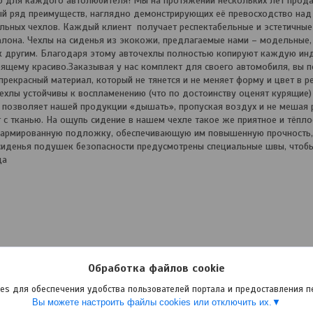
 для каждого автолюбителя! Мы на протяжении нескольких лет прода
ый ряд преимуществ, наглядно демонстрирующих её превосходство на
льных чехлов. Каждый клиент получает респектабельные и эстетичные
она. Чехлы на сиденья из экокожи, предлагаемые нами – модельные, 
 к другим. Благодаря этому авточехлы полностью копируют каждую и
тоящему красиво.Заказывая у нас комплект для своего автомобиля, вы 
рекрасный материал, который не тянется и не меняет форму и цвет в р
ехлы устойчивы к воспламенению (что по достоинству оценят курящие) 
жа позволяет нашей продукции «дышать», пропуская воздух и не мешая 
т с тканью. На ощупь сидение в нашем чехле такое же приятное и тёплое
т армированную подложку, обеспечивающую им повышенную прочность
 сиденья подушек безопасности предусмотрены специальные швы, чтобы
ца
Обработка файлов cookie
es для обеспечения удобства пользователей портала и предоставления 
Вы можете настроить файлы cookies или отключить их.