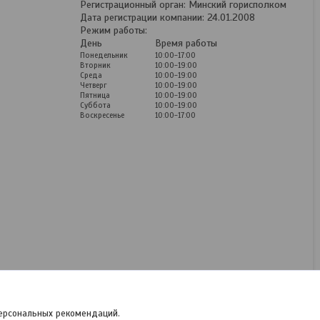
Регистрационный орган: Минский горисполком
Дата регистрации компании: 24.01.2008
Режим работы:
День
Время работы
Понедельник
10:00-17:00
Вторник
10:00-19:00
Среда
10:00-19:00
Четверг
10:00-19:00
Пятница
10:00-19:00
Суббота
10:00-19:00
Воскресенье
10:00-17:00
Коврики ворсовые для
Volvo
В наличии
80
руб.
/комплект
персональных рекомендаций.