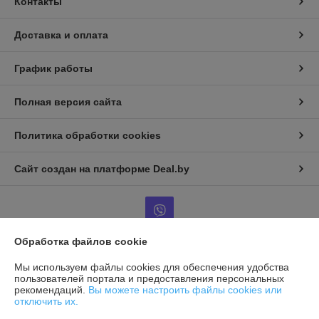
Контакты
Доставка и оплата
График работы
Полная версия сайта
Политика обработки cookies
Сайт создан на платформе Deal.by
Обработка файлов cookie
Информация для покупателя
Мы используем файлы cookies для обеспечения удобства
пользователей портала и предоставления персональных
Индивидуальный предприниматель:
ИП Гринчик М.В.
рекомендаций.
Вы можете настроить файлы cookies или
-
отключить их.
Регистрационный номер ЕГР: 190963203