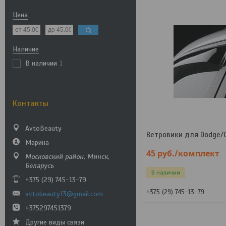
Цена
Наличие
В наличии
1
Контакты
AvtoBeauty
Ветровики для Dodge/C
Марина
45
руб.
/комплект
Московский район, Минск,
Беларусь
В наличии
+375 (29) 745-13-79
+375 (29) 745-13-79
avtobeauty13@gmail.com
+375297451379
Другие виды связи