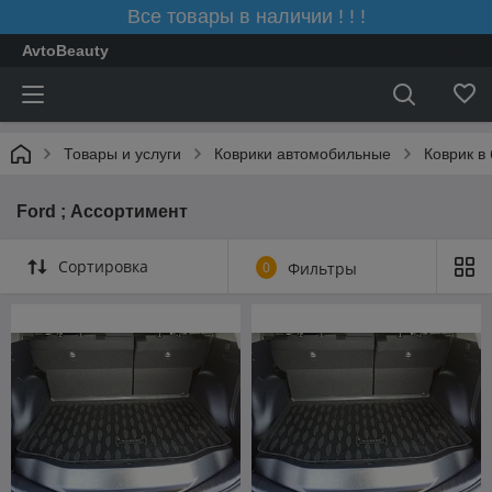
Все товары в наличии ! ! !
AvtoBeauty
Товары и услуги
Коврики автомобильные
Коврик в
Ford ; Ассортимент
Сортировка
0
Фильтры