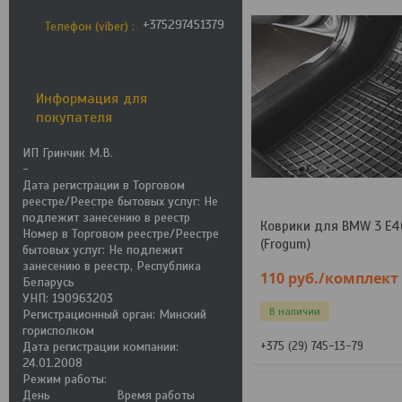
+375297451379
Телефон (viber)
Информация для
покупателя
ИП Гринчик М.В.
-
Дата регистрации в Торговом
реестре/Реестре бытовых услуг: Не
подлежит занесению в реестр
Коврики для BMW 3 E46
Номер в Торговом реестре/Реестре
(Frogum)
бытовых услуг: Не подлежит
занесению в реестр, Республика
110
руб.
/комплект
Беларусь
УНП: 190963203
В наличии
Регистрационный орган: Минский
горисполком
Дата регистрации компании:
+375 (29) 745-13-79
24.01.2008
Режим работы:
День
Время работы