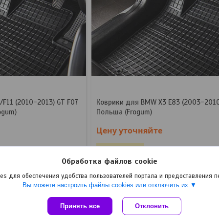
F11 (2010-2013) GT F07
Коврики для BMW X3 E83 (2003-2010
ogum)
Польша (Frogum)
Цену уточняйте
Нет в наличии
Обработка файлов cookie
+375 (29) 745-13-79
es для обеспечения удобства пользователей портала и предоставления 
Вы можете настроить файлы cookies или отключить их.
Принять все
Сайт создан на платформе Deal.by
Отклонить
Политика обработки файлов cookies