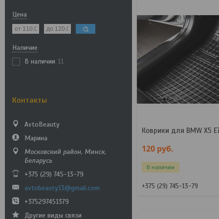
Цена
Наличие
В наличии
11
Контакты
AvtoBeauty
Коврики для BMW X5 E7
Марина
120
руб.
Московский район, Минск,
Беларусь
В наличии
+375 (29) 745-13-79
+375 (29) 745-13-79
avtobeauty13@gmail.com
+375297451379
Другие виды связи