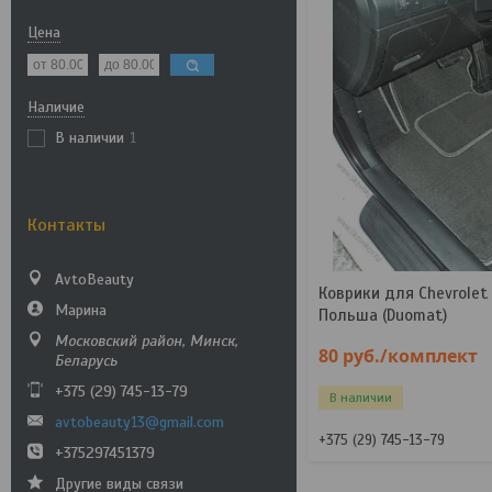
Цена
Наличие
В наличии
1
Контакты
AvtoBeauty
Коврики для Chevrolet 
Марина
Польша (Duomat)
Московский район, Минск,
80
руб.
/комплект
Беларусь
+375 (29) 745-13-79
В наличии
avtobeauty13@gmail.com
+375 (29) 745-13-79
+375297451379
Другие виды связи